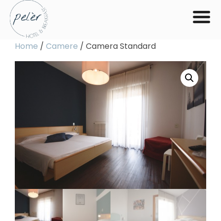
Salta
Home
/
Camere
/ Camera Standard
al
contenuto